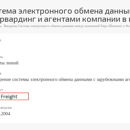
тема электронного обмена данн
рвардинг и агентами компании в 
Внедрена Система электронного обмена данными между компанией Евро-Шиппинг и Фор
т
ль
ты линий
а
рение системы электронного обмена данными с зарубежными а
кт
запуска
.2004