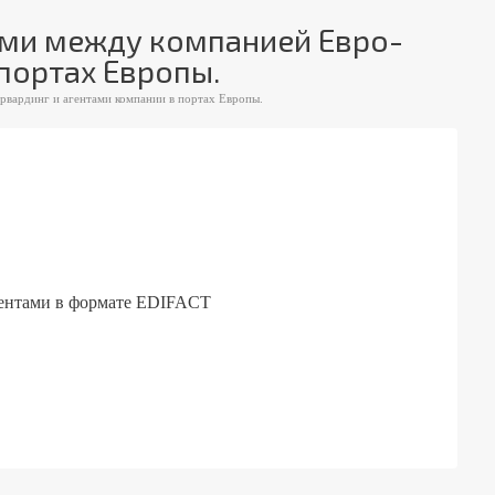
ыми между компанией Евро-
портах Европы.
вардинг и агентами компании в портах Европы.
гентами в формате EDIFACT