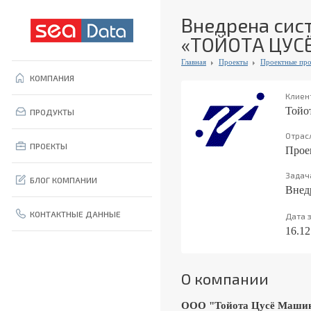
Внедрена сис
«ТОЙОТА ЦУС
Главная
Проекты
Проектные про
КОМПАНИЯ
Клиен
Тойо
ПРОДУКТЫ
Отрас
ПРОЕКТЫ
Прое
Задач
БЛОГ КОМПАНИИ
Внед
КОНТАКТНЫЕ ДАННЫЕ
Дата 
16.12
О компании
ООО "Тойота Цусё Маши