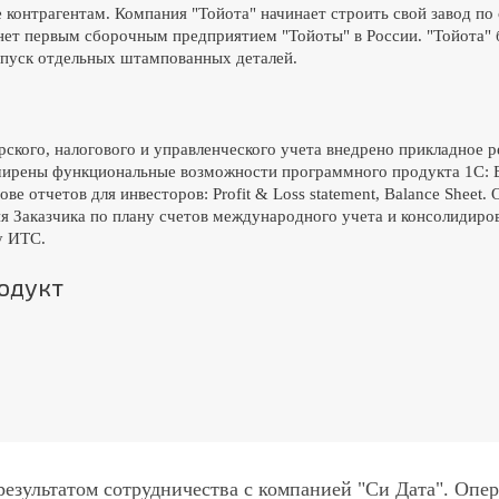
е контрагентам. Компания "Тойота" начинает строить свой завод 
нет первым сборочным предприятием "Тойоты" в России. "Тойота" 
выпуск отдельных штампованных деталей.
рского, налогового и управленческого учета внедрено прикладное 
ширены функциональные возможности программного продукта 1С: Бу
е отчетов для инвесторов: Profit & Loss statement, Balance Sheet
я Заказчика по плану счетов международного учета и консолидиро
у ИТС.
одукт
езультатом сотрудничества с компанией "Си Дата". Опе