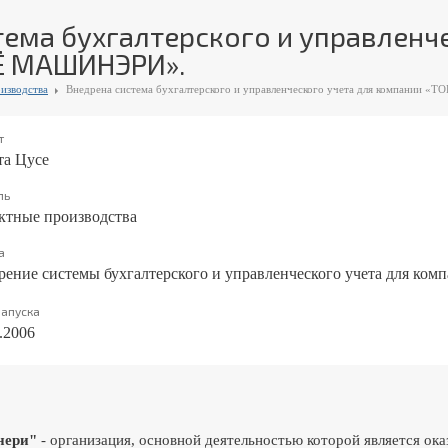
тема бухгалтерского и управленч
Ё МАШИНЭРИ».
изводства
Внедрена система бухгалтерского и управленческого учета для компани
т
та Цусе
ль
ктные производства
а
рение системы бухгалтерского и управленческого учета дл
запуска
.2006
нери"
- организация, основной деятельностью которой является о