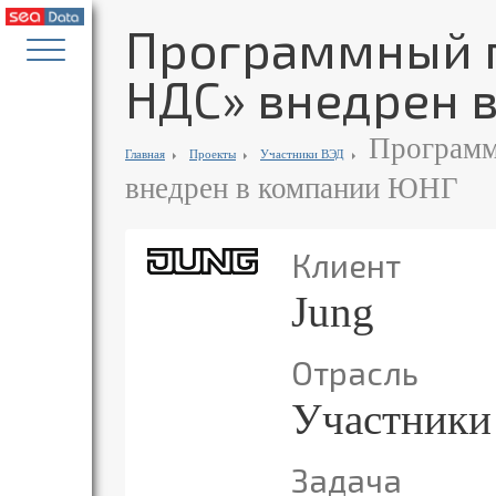
Программный п
НДС» внедрен 
Программ
Главная
Проекты
Участники ВЭД
внедрен в компании ЮНГ
Клиент
Jung
Отрасль
Участники
Задача