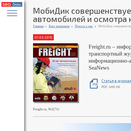
МобиДик совершенствуе
автомобилей и осмотра 
Главная
Блог компании
Пресса о нас
МобиДик совершенству
01.03.2015
Freight.ru – инф
транспортный жур
информационно-а
SeaNews
Статья в журна
PDF, 466 КБ
Freight.ru, №2(71)