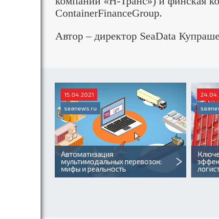
компаний «Н-Транс») и финская к
ContainerFinanceGroup.
Автор – директор SeaData Купра
15.04.2021
24.04
seanews.ru
seane
Автоматизация
Ключе
мультимодальных перевозок:
эффек
мифы и реальность
логис