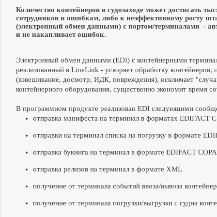
Количество контейнеров в судозаходе может достигать тыс
сотрудников и ошибкам, либо к неэффективному росту шт
(электронный обмен данными) с портом/терминалами - авт
и не накапливает ошибок.
Электронный обмен данными (EDI) с контейнерными терминал
реализованный в LineLink - ускоряет обработку контейнеров, 
(взвешивание, досмотр, ИДК, повреждения), исключает "случ
контейнерного оборудования, существенно экономит время со
В программном продукте реализован EDI следующими сообщ
отправка манифеста на терминал в форматах EDIFACT
отправки на терминал списка на погрузку в формате 
отправка букинга на терминал в формате EDIFACT COP
отправка релизов на терминал в формате XML
получение от терминала событий ввоза/вывоза контей
получение от терминала погрузки/выгрузки с судна ко