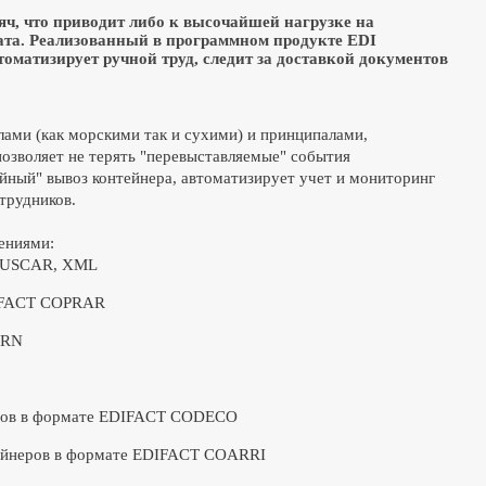
яч, что приводит либо к высочайшей нагрузке на
ата. Реализованный в программном продукте EDI
оматизирует ручной труд, следит за доставкой документов
ами (как морскими так и сухими) и принципалами,
позволяет не терять "перевыставляемые" события
айный" вывоз контейнера, автоматизирует учет и мониторинг
трудников.
ениями:
 CUSCAR, XML
EDIFACT COPRAR
ARN
неров в формате EDIFACT CODECO
нтейнеров в формате EDIFACT COARRI