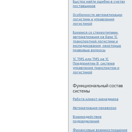
Быстро найти ошибки в счетах
поставщиков
Особенности автоматизации
логистики и управления
логистикой
Боремся со стереотипами:
автоматизация на базе 1С
транспортной логистики и
экспедирования, некоторые
правовые вопросы
1C TMS или TMS на 1С
Предприятии 8, система
управления транспортом и
логистикой
Функциональный состав
системы
Работа клиент-менеджера
Автоматиация перевозок
Взаимодействие
подразделений
Финансовые взаимоотношения