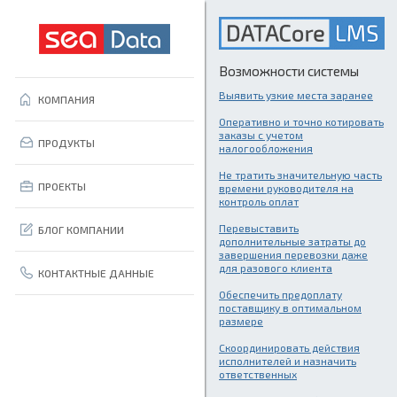
Возможности системы
Выявить узкие места заранее
КОМПАНИЯ
Оперативно и точно котировать
заказы с учетом
ПРОДУКТЫ
налогообложения
Не тратить значительную часть
ПРОЕКТЫ
времени руководителя на
контроль оплат
Перевыставить
БЛОГ КОМПАНИИ
дополнительные затраты до
завершения перевозки даже
для разового клиента
КОНТАКТНЫЕ ДАННЫЕ
Обеспечить предоплату
поставщику в оптимальном
размере
Скоординировать действия
исполнителей и назначить
ответственных