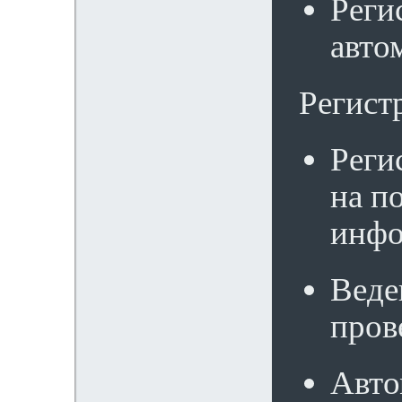
Реги
авто
Регист
Реги
на п
инфо
Веде
пров
Авто