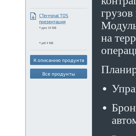
контра
грузов
CTerminal TOS
презентация
Модуль
*.pptx 10 МБ
на тер
*.pdf 4 МБ
операц
К описанию продукта
Планир
Все продукты
Упра
Брон
авто