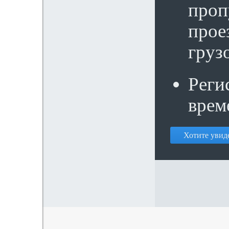
проп
прое
груз
Реги
врем
Хотите увиде
© SeaData, 2014