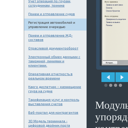
Учет операций по грузам,
сотрудникам, технике
Прием и отправление судов
Регистрация автомобилей и
управление очередью
Прием и отправление ЖД-
составов
Отраслевой документооборот
Электронный обмен данными с
таможней, линиями и
клиентами.
Оперативная отчетность в
реальном времени
Карго диспетчер – размещение
груза на судне
Тарификация услуг и контроль
Модуль
выставления счетов
Веб-портал для контрагентов
упоряд
3D Модель терминала -
цифровой двойник порта