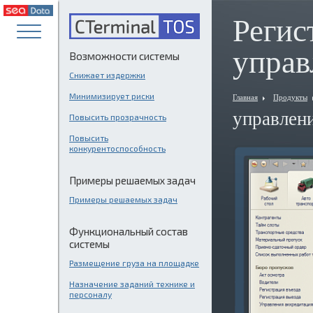
Регис
управ
Возможности системы
Снижает издержки
Минимизирует риски
Главная
Продукты
управлен
Повысить прозрачность
Повысить
конкурентоспособность
Примеры решаемых задач
Примеры решаемых задач
Функциональный состав
системы
Размещение груза на площадке
Назначение заданий технике и
персоналу