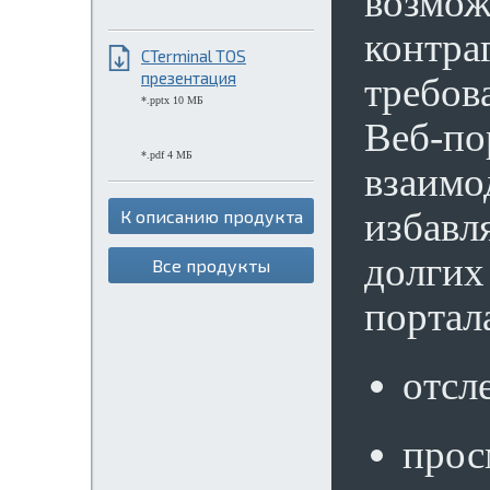
возмож
контра
CTerminal TOS
презентация
требов
*.pptx 10 МБ
Веб-по
*.pdf 4 МБ
взаимо
избавл
К описанию продукта
долгих
Все продукты
портал
отсл
прос