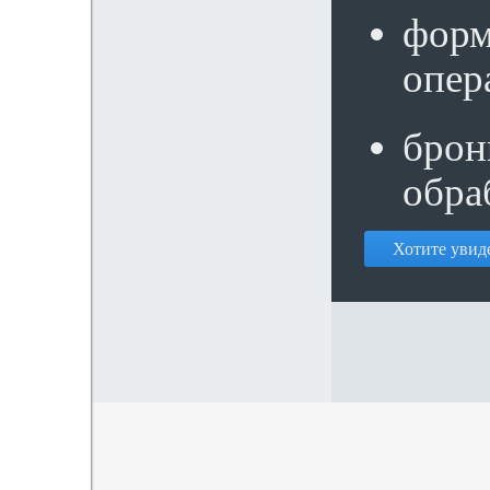
форм
опер
брон
обра
Хотите увиде
© SeaData, 2014