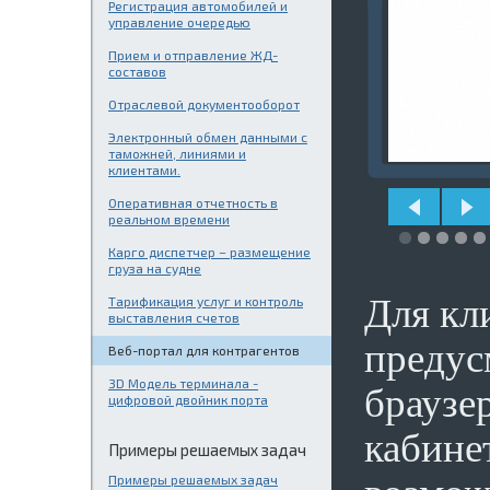
Регистрация автомобилей и
управление очередью
Прием и отправление ЖД-
составов
Отраслевой документооборот
Электронный обмен данными с
таможней, линиями и
клиентами.
Оперативная отчетность в
реальном времени
Карго диспетчер – размещение
груза на судне
Для кл
Тарификация услуг и контроль
выставления счетов
предус
Веб-портал для контрагентов
3D Модель терминала -
браузе
цифровой двойник порта
кабине
Примеры решаемых задач
Примеры решаемых задач