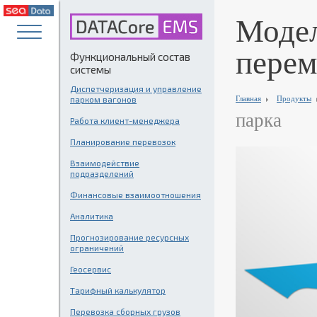
Модел
перем
Функциональный состав
системы
Диспетчеризация и управление
парком вагонов
Главная
Продукты
парка
Работа клиент-менеджера
Планирование перевозок
Взаимодействие
подразделений
Финансовые взаимоотношения
Аналитика
Прогнозирование ресурсных
ограничений
Геосервис
Тарифный калькулятор
Перевозка сборных грузов