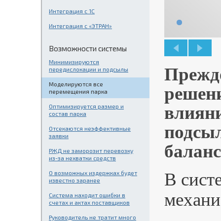
Интеграция с 1С
Интеграция с «ЭТРАН»
Возможности системы
Минимизируются
Прежде
передислокации и подсылы
Моделируются все
решени
перемещения парка
Оптимизируется размер и
влияни
состав парка
подсыл
Отсекаются неэффективные
заявки
баланс
РЖД не заморозит перевозку
из-за нехватки средств
О возможных издержках будет
В сист
известно заранее
механи
Система находит ошибки в
счетах и актах поставщиков
Руководитель не тратит много