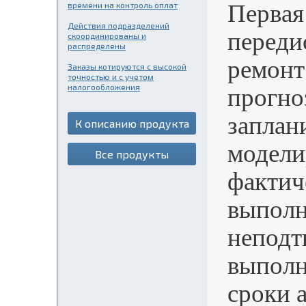
Первая
времени на контроль оплат
Действия подразделений
переди
скоординированы и
распределены
ремонт
Заказы котируются с высокой
точностью и с учетом
налогообложения
прогно
заплан
К описанию продукта
модели
Все продукты
фактич
выполн
неподт
выполн
сроки 