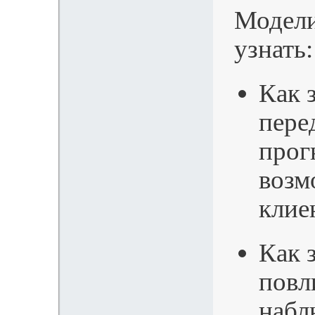
Модели
узнать:
Как 
пере
прог
возм
клие
Как 
повл
набл