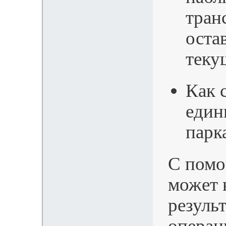
тран
оста
теку
Как 
един
парк
С помо
может 
резуль
операц