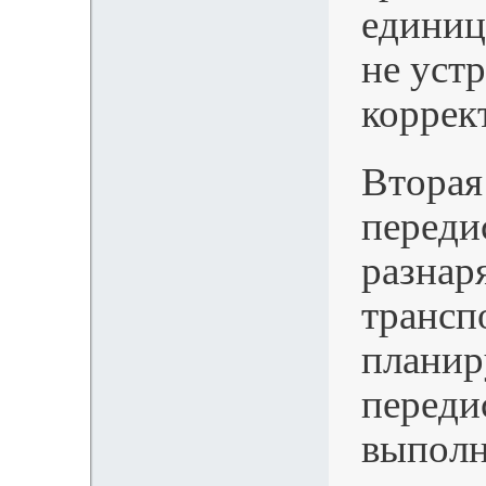
единиц
не уст
коррек
Вторая
переди
разнар
трансп
планир
переди
выполн