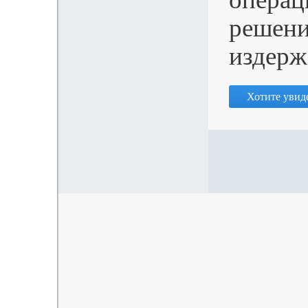
решени
издерж
Хотите увиде
© SeaData, 2014